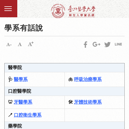
學系有話說
醫學院
🩺
醫學系
🫁
呼吸治療學系
口腔醫學院
🦷
牙醫學系
🛠️
牙體技術學系
🪥
口腔衛生學系
藥學院