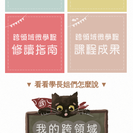
▼
看看學長姐們怎麼說 ▼