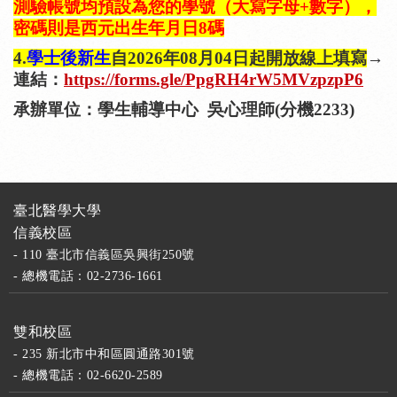
測驗
帳號均預設為您的學號（大寫字母+數字），
密碼則是西元出生年月日8碼
4.
學士後新生
自2026年08月04日起開放線上填寫
→
連結：
https://forms.gle/PpgRH4rW5MVzpzpP6
承辦單位：學生輔導中心
吳心理師(分機2233)
臺北醫學大學
信義校區
- 110 臺北市信義區吳興街250號
- 總機電話：02-2736-1661
雙和校區
- 235 新北市中和區圓通路301號
- 總機電話：02-6620-2589