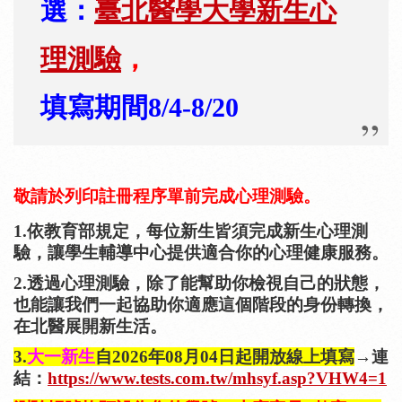
選：
臺北醫學大學新生心
理測驗
，
填寫期間8/4-8/20
敬請於列印註冊程序單前完成心理測驗
。
1.依教育部規定，每位新生皆須完成新生心理測
驗，讓學生輔導中心提供適合你的心理健康服務。
2.
透過心理測驗，除了能幫助你檢視自己的狀態，
也能讓
我們一起協助你適應這個階段的身份轉換，
在北醫展開新生活。
3.
大一新生
自2026年08月04日起開放線上填寫
→連
結：
https://www.tests.com.tw/mhsyf.asp?VHW4=1