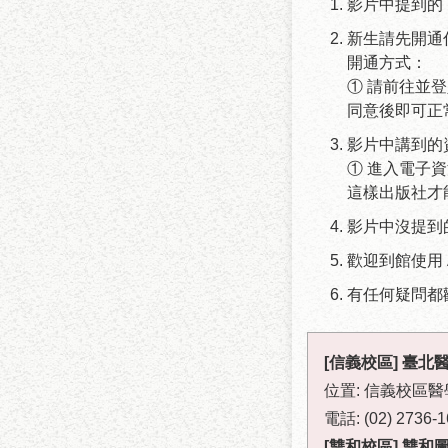
影片中提到的
新生請先開通
開通方式：
① 請前往並
同意後即可正
影片中講到的
① 進入電子資
這樣出版社才
影片中沒提到
歡迎到館使用 
有任何疑問都
[信義校區] 臺
位置: 信義校區醫
電話: (02) 2736-1
[雙和校區] 雙和