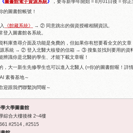
《
圖書館電子資源系統
》
，要等新學年開始 = 8月01日後 = 
你的圖書館帳號！
登入
《館藏系統》
→ ② 同意跳出的個資授權相關資訊。
常登入圖書館各系統。
資料庫查尋介面及功能是免費的，但如果你有想要看全文的文章
源系統 → ② 登入北醫大核發的信箱 → ③ 搜集並找到要用的資料
能辨識你是北醫的學生、才能下載文章喔！
的，大一新生先修學生也可以進入北醫人 (=你)的圖書館喔！詳情
AI 素養基地～
歡迎跟我們聯繫詢問喔～
北醫學大學圖書館
學綜合大樓後棟 2~4樓
661 #2514 , #2515
圖書館