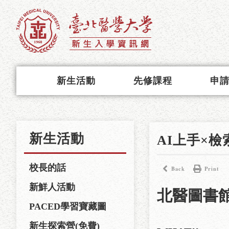
新生活動
先修課程
申
新生活動
AI上手×檢
校長的話
Back
Print
新鮮人活動
北醫圖書館
PACED學習寶藏圖
新生探索營(免費)