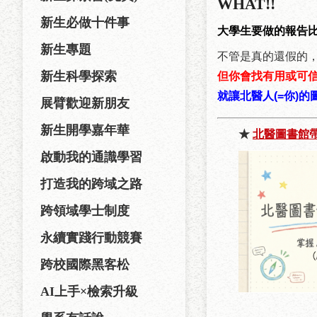
WHAT!!
新生必做十件事
大學生要做的報告比
新生專題
不管是真的還假的
新生科學探索
但你會找有用或可
就讓北醫人(=你)
展臂歡迎新朋友
新生開學嘉年華
★
北醫圖書館帶
啟動我的通識學習
打造我的跨域之路
跨領域學士制度
永續實踐行動競賽
跨校國際黑客松
AI上手×檢索升級