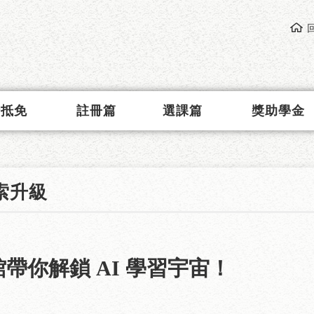
請抵免
註冊篇
選課篇
獎助學金
索升級
帶你解鎖 AI 學習宇宙！