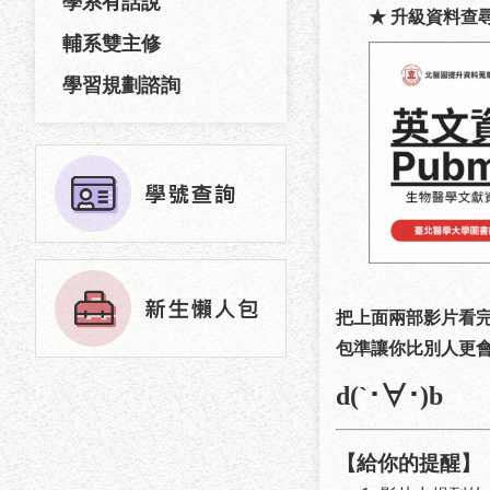
學系有話說
★ 升級資料查
輔系雙主修
學習規劃諮詢
把上面兩部影片看
包準讓你比別人更會
d(`･∀･)b
【給你的提醒】