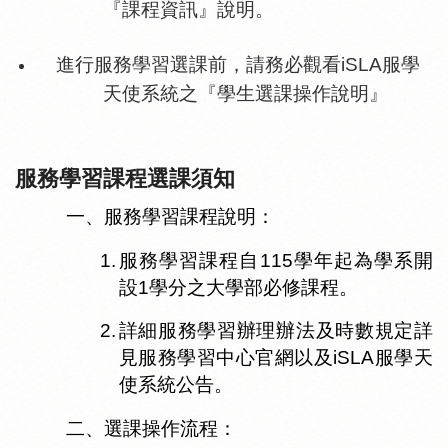
『課程資訊』說明。
進行服務學習選課前，請務必觀看
iSLA
服學
天使系統之『學生選課操作說明』
服務學習課程選課須知
一、
服務學習課程說明：
1.
服務學習課程自
115
學年起為學系開
設
1
學分之大學部必修課程。
2.
詳細服務學習辦理辦法及時數規定詳
見服務學習中心官網以及
iSLA服學天
使系統
公告。
二、
選課操作流程：