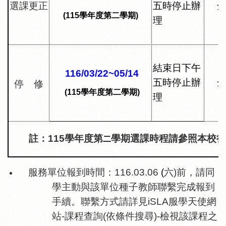
選課更正
五時停止辦
(115
學年度第二學期
)
理
結束日下午
116/03/22~05/14
五時停止辦
停
修
(115
學年度第二學期
)
理
註：
115學
年度第
學期選課時程請參照本校行
二
服務單位報到時間：
116.03.06
(
六
)
前，請同
學主動與該單位種子教師聯繫完成報到
手續。聯繫方式請詳見
iSLA
服學天使網
站
-
課程查詢
(
依條件搜尋
)-
檢視該課程之