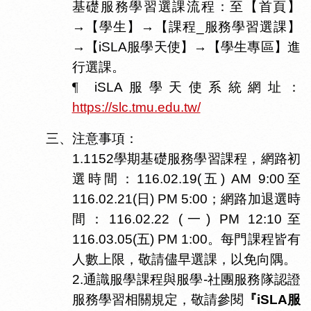
基礎服務學習選課流程：至【首頁】
→
【學生】
→
【課程
_
服務學習選課】
→
【
iSLA服學天使
】
→
【學生專區】進
行選課。
¶
iSLA
服學天使系統網址：
https://slc.tmu.edu.tw/
三、
注意事項：
1.
1152
學期基礎服務學習課程，網路初
選時間：
116.02.19(
五
) AM 9:00
至
116.02.21(
日
) PM 5:00
；網路加退選時
間：
116.02.22 (
一
) PM 12:10
至
116.03.05(
五
) PM 1:00
。每門課程皆有
人數上限，敬請儘早選課，以免向隅。
2.
通識服學課程與服學
-
社團服務隊認證
服務學習相關規定
，敬請參閱
『
iSLA
服