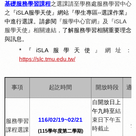
基礎服務學習
課程
之選課請至學務處服務學習中心
之
『iSLA服學天使』網站『學生專區--選課作業』
中進行選課。請參閱
『服學中心官網』及『iSLA
服學天使』相關連結，
了解服務學習相關重要理念
與訊息。
*『iSLA服學天使
』網址
：
https://slc.tmu.edu.tw/
事項
起訖時間
開放時段
適
自
開放日上
午九時至
結
116/02/19~02/21
束日下午五
服務學習
時截止
課程選課
(115
學年度第二學期
)