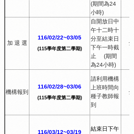
(
期間為
24
小時
)
自開放日中
午十二時十
116/02/22~03/05
分至結束日
加
退
選
下午一時截
(115
學年度第二學期
)
止
(
期間
為
24
小時
)
請利用機構
116/02/28~03/06
上班時間向
機構報到
種子教師報
(115
學年度第二學期
)
到
結束日下午
116/03/12~03/19