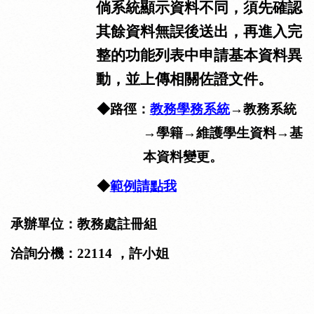
倘系統顯示資料不同，須先確認
其餘資料無誤後送出，再進入完
整的功能列表中申請基本資料異
動，並上傳相關佐證文件。
◆
路徑：
教務學
務
系統
→
教務系統
→
學籍
→
維護學生資料
→
基
本資料變更。
◆
範例請點我
承辦單位：教務處註冊組
洽詢分機：
22114
，許小姐