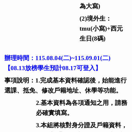
為大寫
)
(2)
境外生：
tmu
(
小寫
)+
西元
生日
(8
碼
)
辦理時間：
115.08.04(二
)~115.09.01(
二
)
【
08.13
放榜學生預計
08.17
可登入】
事項說明：
1.
完成基本資料確認後，始能進行
選課、抵免、修改戶籍地址、休學等功能。
2.
基本資料為各項通知之用，請務
必確實填寫。
3.
本組將
核對身分證及戶籍資料，