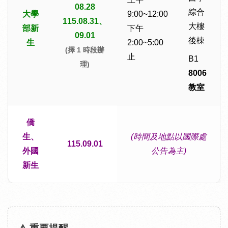
08.28
綜合
大學
9:00~12:00
115.08.31、
大樓
部新
下午
09.01
後棟
生
2:00~5:00
(擇 1 時段辦
止
B1
理)
8006
教室
僑
生、
(時間及地點以國際處
115.09.01
外國
公告為主)
新生