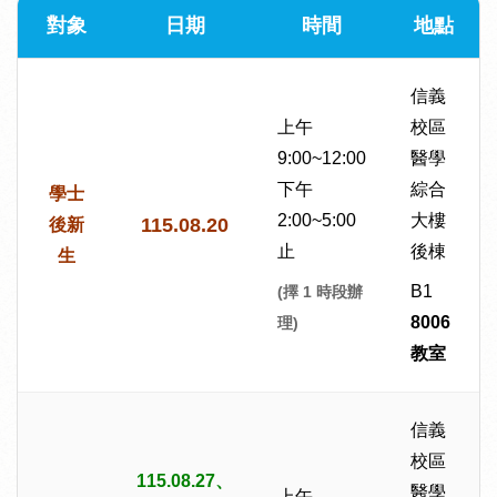
對象
日期
時間
地點
信義
上午
校區
9:00~12:00
醫學
下午
綜合
學士
2:00~5:00
大樓
115.08.20
後新
止
後棟
生
B1
(擇 1 時段辦
8006
理)
教室
信義
校區
115.08.27、
醫學
上午