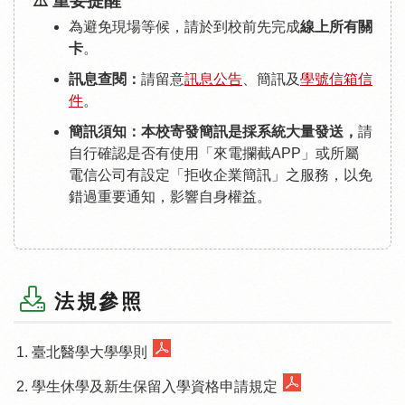
⚠️ 重要提醒
為避免現場等候，請於到校前先完成
線上所有關
卡
。
訊息查閱：
請留意
訊息公告
、簡訊及
學號信箱信
件
。
簡訊須知：本校寄發簡訊是採系統大量發送，
請
自行確認是否有使用「來電攔截APP」或所屬
電信公司有設定「拒收企業簡訊」之服務，以免
錯過重要通知，影響自身權益。
法規參照
臺北醫學大學學則
學生休學及新生保留入學資格申請規定