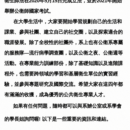
衛生師法在
2020
年
5
月
15
日完成立法，並於
2021
年開始
舉辦公衛師國家考試。
在大學生活中，大家要開始學習規劃自己的生活和
課業、參與社團、建立自己的社交圈，以及探索適合的
職涯發展。除了全校性的社團外，系上也有公衛系專屬
的服務隊—流行病學調查團，以及公衛之夜、公衛週等
活動。在專業能力訓練部份，除了基礎知識以及進階課
程外，也需要跨領域的學習和基層衛生單位的實習經
驗，並參與專題研究及國際交流。希望大家在這四年都
有滿滿的收獲，成為優秀的公共衛生專業人才
。
如果有任何問題，隨時都可以與系辧公室或系學會
的學長姐詢問喔
!
以下是一些重要的資訊和連結
。