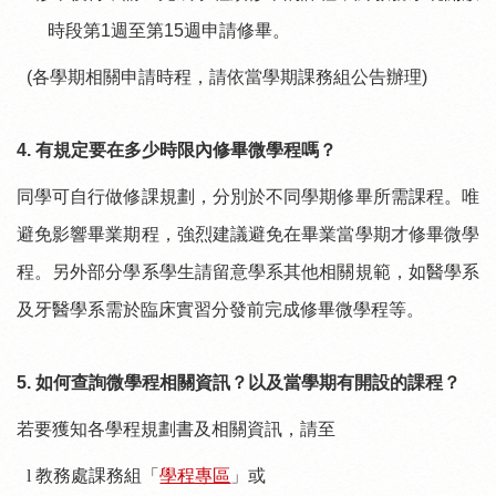
時段第
1
週至第
15
週申請修畢。
(
各學期相關申請時程，請依當學期課務組公告辦理
)
4.
有規定要在多少時限內修畢微學程嗎？
同學可自行做修課規劃，分別於不同學期修畢所需課程。唯
避免影響畢業期程，強烈建議避免在畢業當學期才修畢微學
程。另外部分學系學生請留意學系其他相關規範，如醫學系
及牙醫學系需於臨床實習分發前完成修畢微學程等。
5.
如何查詢微學程相關資訊？以及當學期有開設的課程？
若要獲知各學程規劃書及相關資訊，請至
l
教務處課務組「
學程專區
」或