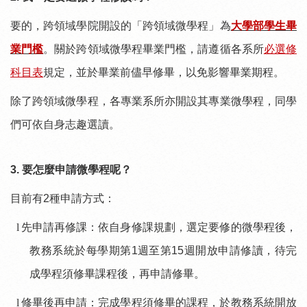
要的，跨領域學院開設的「跨領域微學程」為
大學部學生畢
業門檻
。關於跨領域微學程畢業門檻，請遵循各系所
必選修
科目表
規定，並於畢業前儘早修畢，以免影響畢業期程。
除了跨領域微學程，各專業系所亦開設其專業微學程，同學
們可依自身志趣選讀。
3.
要怎麼申請微學程呢？
目前有
2
種申請方式：
l
先申請再修課：依自身修課規劃，選定要修的微學程後，
教務系統於每學期第
1
週至第
15
週開放申請修讀，待完
成學程須修畢課程後，再申請修畢。
l
修畢後再申請：完成學程須修畢的課程，於教務系統開放