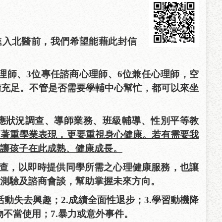
進入北醫前，我們希望能藉此封信
心理師、3位專任諮商心理師、6位兼任心理師，空
備充足。不管是否需要學輔中心幫忙，都可以來坐
應狀況調查、導師業務、班級輔導、性別平等教
只著重學業表現，更要重視身心健康。若有需要我
讓孩子在此成熟、健康成長。
查，以即時提供同學所需之心理健康服務，也讓
測驗及諮商會談，幫助掌握未來方向。
活動失去興趣；
2.
成績全面性退步；
3.
學習動機降
物不當使用；
7.
暴力或意外事件。