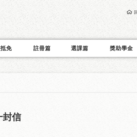
請抵免
註冊篇
選課篇
獎助學金
一封信