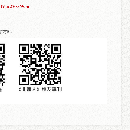
Db3Vuc2VsaW5n
方IG