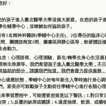
您好：
您的孩子進入臺北醫學大學這個大家庭。在您的孩子
學生輔導中心，並瞭解如何協助孩子。
有1名精神科醫師(學輔中心主任)、2位專任的臨床
3
間、團體諮商室
1
間、圖書區與辦公區等，軟硬體設
生命動力。
包含：心理諮商、心理測驗、新生
/
轉學生身心生活適
理衛生推廣等。
我們希望孩子進入臺北醫學大學，不
供協助的部分，請讓我們知道。我們會盡力提供服務，
身心適應狀態，學輔中心於每年新生入學時施行身心調
們。家長亦可鼓勵孩子主動前往學輔中心進行各類心理
未來學習歷程中，可能需要您留意以下警訊：
1.
對日常
衝突；
5.
反覆的缺席或曠課；
6.
過度抽煙、飲酒、或藥