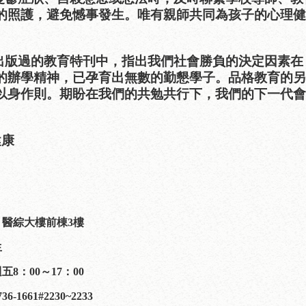
的照護，避免憾事發生。唯有親師共同為孩子的心理健
出版過的教育特刊中，指出我們社會勝負的決定因素在
的辦學精神，已孕育出無數的勤懇學子。品格教育的另
以身作則。期盼在我們的共勉共行下，我們的下一代會
健康
醫學大學 學生
：醫綜大樓前棟
3
樓
生
週五
8
：
00
～
17
：
00
736-1661#2230~2233