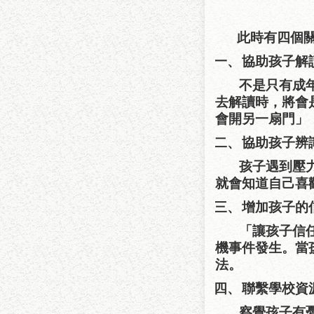
此時有四個
一、
協助孩子解
不是只有成
去解讀時，將會
會開另一扇門」
二、
協助孩子辨
孩子遇到壓
就會知道自己喜
三、
增加孩子的
「讓孩子信
機事件發生。當
法。
四、
聯繫學校資
察覺孩子有