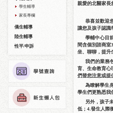
親愛的北醫家長
學生輔導
家長專欄
恭喜並歡迎
僑生輔導
讓您及孩子認識
陸生輔導
學輔中心目前
間含個別諮商室
性平/申訴
坐、聊聊，提升
我們的業務
育、生命教育心
們替您注意或提
為瞭解學生
學生們更熟悉我
另外，孩子
低；
4.
發生人際