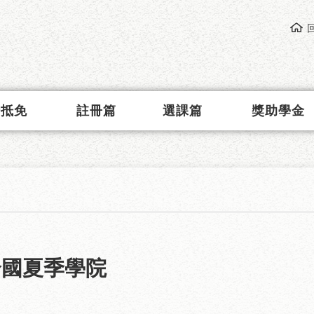
請抵免
註冊篇
選課篇
獎助學金
 全國夏季學院