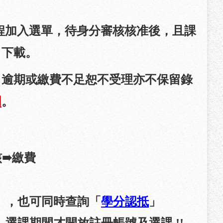
程加入選單，待身分審核核准後，且課
」下載。
，逾期或繳費不足恕不受理亦不保留錄
明
。
核
繳費
➠
」
學分認抵
，也可同時查詢「
」