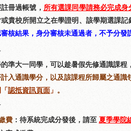
經註冊過帳號，
所有選課同學請務必完成身
片或貴校所開立之在學證明、該學期選課記
認審核結果，身分審核未通過者，不予分發
★
學的準大一同學，可以趁暑假先修通識課程
否計入通識學分，以及該課程所歸屬之通識
閱「
認抵資
訊
頁面
」
。
★
繳費
：
待系統完成分發後，請至
夏季學院