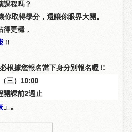
識課程嗎？
讓你取得學分，還讓你眼界大開。
站得更穩，
能
!!
必根據您報名當下身分別報名喔 !!
（三）
10:00
程開課前
2
週止
」
。
表