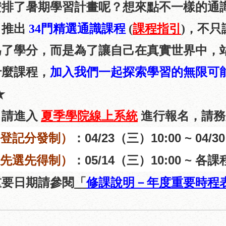
安排了暑期學習計畫呢？想來點不一樣的通
 推出
34門精選通識課程
(
課程指引
)
，
不只
為了學分，而是為了讓自己在真實世界中，
什麼課程，
加入我們一起探索學習的無限可
★
，請進入
夏季學院線上系統
進行報名，請務
（登記分發制）
：
04/23
（三）
10:00 ~ 04/30
（先選先得制）
：
05/14
（三）
10:00 ~
各課
重要日期請參閱
「
修課說明－年度重要時程