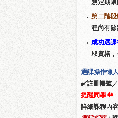
規定期限
第二階段
程尚有餘
成功選課
取資格
，
選課操作懶
註冊帳號
✔
提醒同學
🔊
詳細課程內