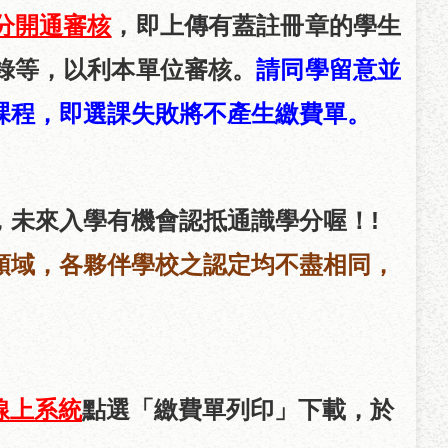
分開通審核
，即上傳有蓋註冊章的學生
請同學留意並
錄等
，
以利本單位審核。
課程，即選課失敗將不產生繳費單。
，未來入學有機會認抵通識學分喔！
!
領域，各夥伴學校之認定均不盡相同，
線上系統
點選「繳費單列印」下載，於