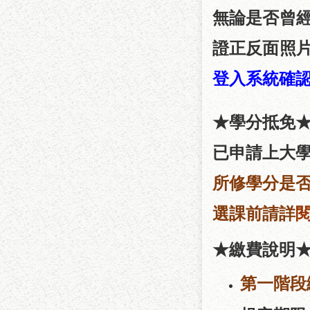
無論是否曾
證正反面照
登入系統確
★
學分抵免
已申請上大
所修學分是
選課前請詳
★
繳費說明
第一階段