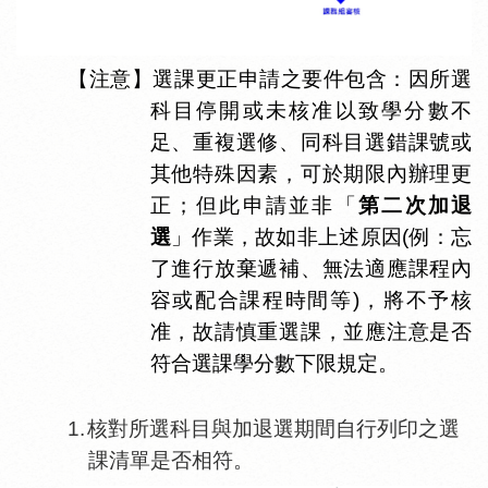
【注意】選課更正申請之要件包含：因所選
科目停開或未核准以致學分數不
足、重複選修、同科目選錯課號或
其他特殊因素，可於期限內辦理更
正；但此申請並非「
第二次加退
選
」作業，故如非上述原因
(
例：忘
了進行放棄遞補、無法適應課程內
容或配合課程時間等
)
，將不予核
准，故
請慎重選課，並應注意是否
符合選課學分數下限規定
。
1.
核對所選科目與加退選期間自行列印之選
課清單是否相符。