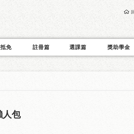
請抵免
註冊篇
選課篇
獎助學金
懶人包