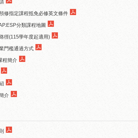
請
預修指定課程抵免必修英文條件
AP.ESP分類課程地圖
徑(115學年度起適用)
業門檻通過方式
課程簡介
紹
簡介
照
則