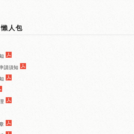
生懶人包
知
申請須知
知
理
章