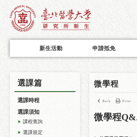
新生活動
申請抵免
選課篇
微學程
選課時程
Back
Print
選課須知
微學程Q&
課程查詢
選課規定