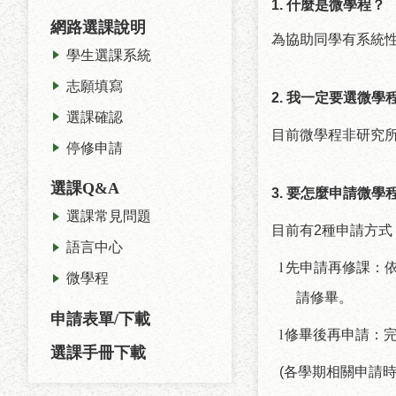
1.
什麼是微學程？
網路選課說明
為協助同學有系統
學生選課系統
志願填寫
2.
我一定要選微學
選課確認
目前微學程非研究
停修申請
選課Q&A
3.
要怎麼申請微學
選課常見問題
目前有
2
種申請方式
語言中心
l
先申請再修課：
微學程
請修畢。
申請表單/下載
l
修畢後再申請：
選課手冊下載
(
各學期相關申請