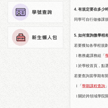
4.
有規定要在多少
同學可自行做修課
5.
如何查詢微學程
若要獲知各學程規
l
教務處課務組「
l
於學校首頁，點
若要查詢當學期有
l
「
學期課程查詢
l 關於跨領域學院