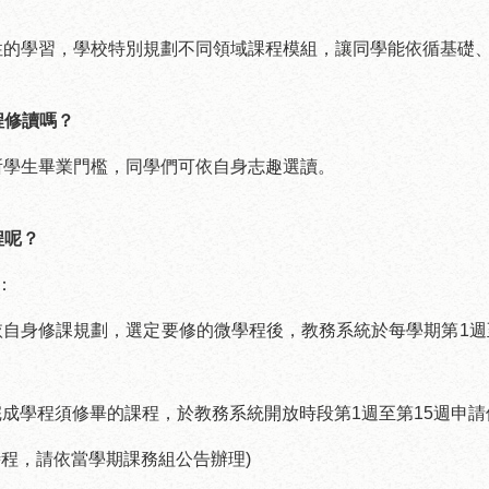
性的學習，學校特別規劃不同領域課程模組，讓同學能依循基礎
程修讀嗎？
所學生畢業門檻，同學們可依自身志趣選讀。
程呢？
：
依自身修課規劃，選定要修的微學程後，教務系統於每學期第
1
週
完成學程須修畢的課程，於教務系統開放時段第
1
週至第
15
週申請
時程，請依當學期課務組公告辦理
)