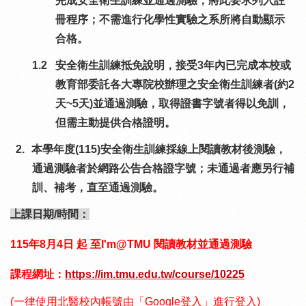
完成安全衛生訓練並通過測驗，將此要求列入註
冊程序；不需進行化學性實驗之系所將自動顯示
合格。
1.2
安全衛生訓練抵免說明，接受
3
年內已完成本校或
教育部委託各大專院校辦理之安全衛生訓練者
(
約
2
天
~5
天
)
並通過測驗，取得證書字號者得以免訓，
但需主動提供合格證明。
2.
本學年度(115)安全衛生訓練採線上閱讀教材後測驗，
通過測驗者於網路公告合格證字號；未通過者應另行補
訓、補考，直至通過測驗。
上課日期
/
時間：
115
年8月4日 起 至I'm@TMU 閱讀教材並通過測驗
課程網址：
https://im.tmu.edu.tw/course/10225
(一律使用北醫校內帳號由「Google登入」進行登入
)