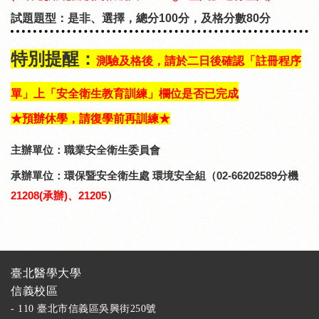
試題題型：是非、選擇，總分
100
分，及格分數8
0
分
特別提醒：
測驗及格後，請於二日後確認「註冊程序
單」上「安全衛生教育訓練」欄位是否已完成
★預辦休學，請復學前再訓練★
主辦單位：職業安全衛生委員會
承辦單位：環保暨安全衛生處 環境安全組（
02-66202589分機
21208(承辦)、21205
）
臺北醫學大學
信義校區
- 110 臺北市信義區吳興街250號