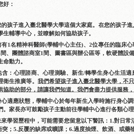
您好：
您的孩子進入臺北醫學大學這個大家庭。在您的孩子進
學生輔導中心，並瞭解如何協助孩子。
有1名精神科醫師(學輔中心主任)、2位專任的臨床
3
間、團體諮商室
1
間、圖書區與辦公區等，軟硬體設
生命動力。
包含：心理諮商、心理測驗、新生
/
轉學生身心生活適
理衛生推廣等。
我們希望孩子進入臺北醫學大學，不
供協助的部分，請讓我們知道。我們會盡力提供服務，
身心適應狀態，學輔中心於每年新生入學時施行身心調
們。家長亦可鼓勵孩子主動前往學輔中心進行各類心理
未來學習歷程中，可能需要您留意以下警訊：
1.
對日常
衝突；
5.
反覆的缺席或曠課；
6.
過度抽煙、飲酒、或藥