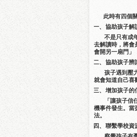
此時有四個
一、
協助孩子解
不是只有成
去解讀時，將會
會開另一扇門」
二、
協助孩子辨
孩子遇到壓
就會知道自己喜
三、
增加孩子的
「讓孩子信
機事件發生。當
法。
四、
聯繫學校資
察覺孩子有