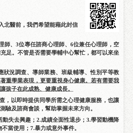
入北醫前，我們希望能藉此封信
心理師、3位專任諮商心理師、6位兼任心理師，空
備充足。不管是否需要學輔中心幫忙，都可以來坐
應狀況調查、導師業務、班級輔導、性別平等教
只著重學業表現，更要重視身心健康。若有需要我
讓孩子在此成熟、健康成長。
查，以即時提供同學所需之心理健康服務，也讓
測驗及諮商會談，幫助掌握未來方向。
活動失去興趣；
2.
成績全面性退步；
3.
學習動機降
物不當使用；
7.
暴力或意外事件。