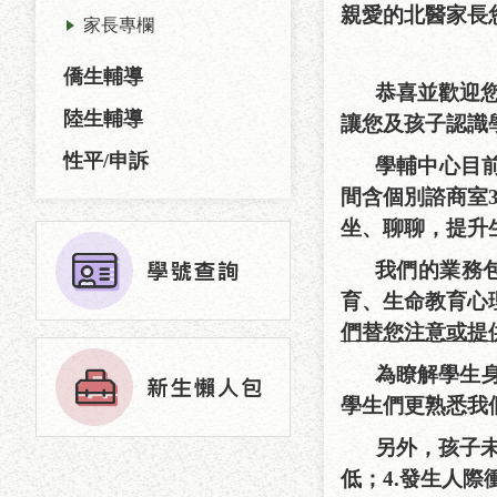
親愛的北醫家長
家長專欄
僑生輔導
恭喜並歡迎
陸生輔導
讓您及孩子認識
性平/申訴
學輔中心目前
間含個別諮商室
坐、聊聊，提升
我們的業務
育、生命教育心
們替您注意或提
為瞭解學生
學生們更熟悉我
另外，孩子
低；
4.
發生人際