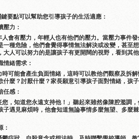
關鍵要點可以幫助您引導孩子的生活適應：
讀壓力：
年人會有壓力，年輕人也有他們的壓力。當壓力事件發
是一種危險，他們會覺得事情無法解決或改變，甚至想
，大人可以努力的是讓孩子有更開闊的視野，看到其他
識情緒需求：
力時可能會產生負面情緒，這時可以教他們觀察及拆解
歡什麼？討厭什麼？家長願意引導孩子面對情緒，孩子
信任感：
任您，知道您永遠支持他！」聽起來雖然像陳腔濫調，
孩子遇見麻煩時，他會知道無論事情多麼無望、多麼棘
源：
憂鬱症狀、自殺意念或想法時，及時聯繫學校導師、教