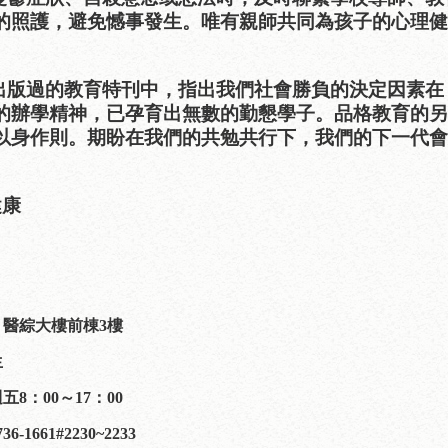
的照護，避免憾事發生。唯有親師共同為孩子的心理健
出版過的教育特刊中，指出我們社會勝負的決定因素在
的辦學精神，已孕育出無數的勤懇學子。品格教育的另
以身作則。期盼在我們的共勉共行下，我們的下一代會
健康
醫學大學 學生
：醫綜大樓前棟
3
樓
生
週五
8
：
00
～
17
：
00
736-1661#2230~2233