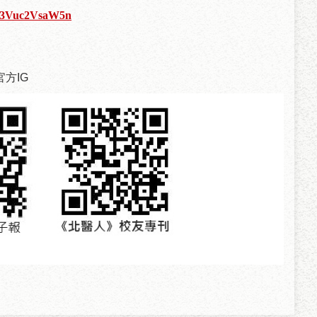
Db3Vuc2VsaW5n
方IG