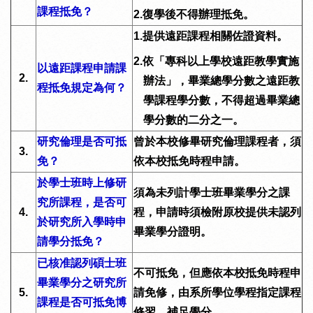
課程抵免？
2.
復學後不得辦理抵免。
1.
提供遠距課程相關佐證資料。
2.
依「專科以上學校遠距教學實施
以遠距課程申請課
2.
辦法」，畢業總學分數之遠距教
程抵免規定為何？
學課程學分數，不得超過畢業總
學分數的二分之一。
研究倫理是否可抵
曾於本校修畢研究倫理課程者，須
3.
免？
依本校抵免時程申請。
於學士班時上修研
須為未列計學士班畢業學分之課
究所課程，是否可
4.
程，申請時須檢附原校提供未認列
於研究所入學時申
畢業學分證明。
請學分抵免？
已核准認列碩士班
不可抵免，但應依本校抵免時程申
畢業學分之研究所
5.
請免修，由系所學位學程指定課程
課程是否可抵免博
修習，補足學分。