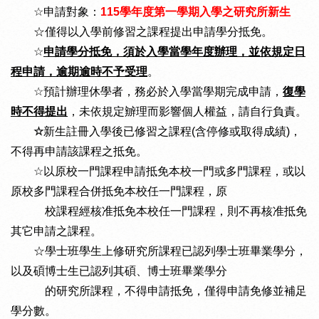
☆
申請對象：
115
學年度第一學期入學之研究所新生
☆僅得以入學前修習之課程提出申請學分抵免。
☆
申請學分抵免，須於入學當學年度辦理，並依規定日
程申請，逾期逾時不予受理
。
☆
預計辦理休學者，務必於入學當學期完成申請，
復學
時不得提出
，未依規定辧理而影響個人權益，請自行負責。
☆
新生註冊入學後已修習之課程
(
含停修或取得成績
)
，
不得再申請該課程之抵免。
☆
以原校一門課程申請抵免本校一門或多門課程，或以
原校多門課程合併抵免本校任一門課程，原
校課程經核准抵免本校任一門課程，則不再核准抵免
其它申請之課程。
☆學士班學生上修研究所課程已認列學士班畢業學分，
以及碩博士生已認列其碩、博士班畢業學分
的研究所課程，不得申請抵免，僅得申請免修並補足
學分數。