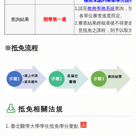
檢附未認
列畢業學分證明
1.請至
教務學務系統
查詢，預
各單位審查進度而定。
查詢結果
開學第一週
2.審查結果經核准後不得更
意抵免之課程，則予以取消
※抵免流程
抵免相關法規
臺北醫學大學學生抵免學分要點