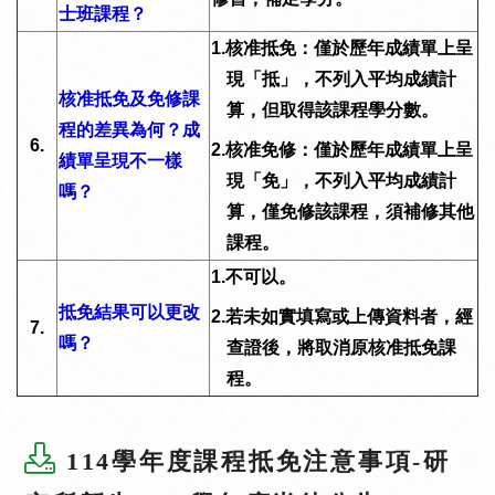
士班課程？
1.
核准抵免：僅於歷年成績單上呈
現「抵」，不列入平均成績計
核准抵免及免修課
算，但取得該課程學分數。
程的差異為何？成
6.
2.
核准免修：僅於歷年成績單上呈
績單呈現不一樣
現「免」，不列入平均成績計
嗎？
算，僅免修該課程，須補修其他
課程。
1.
不可以。
抵免結果可以更改
2.
若未如實填寫或上傳資料者，經
7.
嗎？
查證後，將取消原核准抵免課
程。
114學年度課程抵免注意事項-研