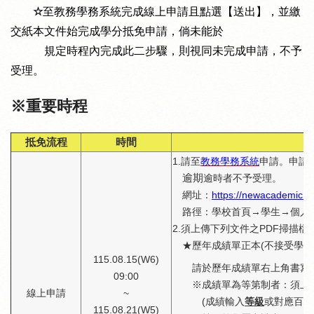
☆
至教務學務系統完成線上申請且點選【送出】，並繳
交紙本文件始完成學分抵免申請，倘未能於
規定時程內
完成此二步驟，則視同未完成申請，不予
受理。
※重要時程
抵免流程
時間
1.
請至
教務學務系統
申請。申請
逾期
逾時者不予受理。
網址：
https://newacademic.t
路徑：學校首頁→學生→個人
2.須上傳下列文件之PDF掃描
★歷年成績單正本(不接受學期
115.08.15(W6)
請於歷年成績單右上角書寫學
09:00
※成績單為等第制者：須上
線上申請
~
(成績輸入
等級
或對應百分
115.08.21(W5)