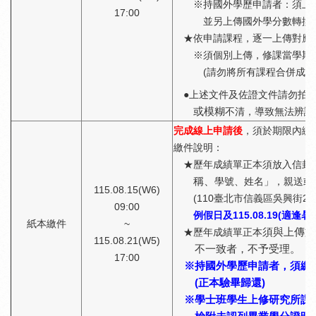
※持國外學歷申請者：須上傳
17:00
並另上傳國外學分數轉換
★依申請課程，逐一上傳對應
※須個別上傳，修課當學期由
(請勿將所有課程合併成一個
●
上述文件及佐證文件請勿拍照
或模糊
不清，導致無法辨識
完成線上申請後
，須於期限內繳
繳件說明：
★歷年成績單正本須放入信封袋，
稱、
學號、姓名」，親送或
115.08.15(W6)
(110臺北市信義區吳興街25
09:00
例假日及115.08.19(適
紙本繳件
~
★歷年成績單正本
須與上傳文
115.08.21(W5)
不一致者，不予受理。
17:00
※持國外學歷申請者，須繳交
(正本驗畢歸還)
※學士班學生上修研究所課程