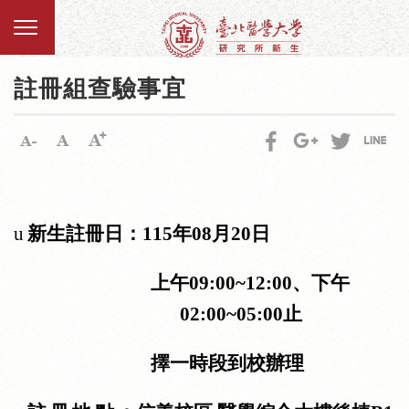
註冊組查驗事宜
u
新生註冊日：
115
年
08
月
20
日
上午
09:00~12:00
、下午
02:00~05:00
止
擇
一
時段到校辦理