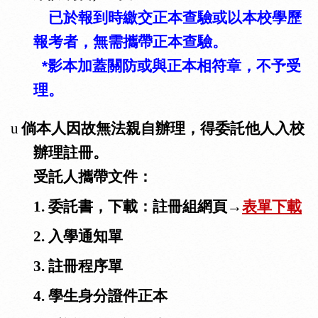
已於報到時繳交正本查驗或以本校學歷
報考者，無需攜帶正本查驗。
*影本加蓋關防或與正本相符章，不予受
理。
u
倘本人因故無法親自辦理，得委託他人入校
辦理註冊。
受託人攜帶文件：
1.
委託書，下載：
註冊組網頁→
表單下載
2.
入學通知單
3.
註冊程序單
4.
學生身分證件正本