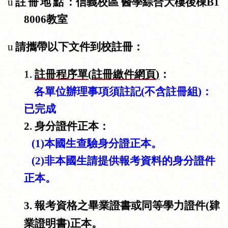
u
註冊地點
：
信義校區
醫學綜合大樓後棟
B1
8006
教室
u
請攜帶以下文件到校註冊：
1.
註冊程序單
(
註冊繳件網頁
)
：
各單位辦理事項須註記
(
不含註冊組
)
：
已完成
2.
身分證件正本：
(1)
本國生查驗身分證正本。
(2)
非
本國生請提供
報考資料的身分證件
正本。
3.
報考資格之畢業證書或同等學力證件
(
肄
業證明書
)
正本。