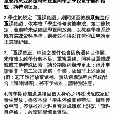
重要訊息並將隨時寄送至同學之學校電子郵件帳
號，請特
別留意。
2.
學生於規定「選課確認」期間須至教務
系統進行
選
課確認，依本校「學生停修實施辦法」第二條規
定，若逾時未做確認即視同放棄，以教務學務系統
既有選課資料為準，嗣後並不得以任何理由申請更
正選課紀錄。
3.
「選課更正」申請之要件包含因所選科目停開、
未核准以致學分數不足、重複選修、同科目選錯課
號或其他特殊因素，請於期限內辦理更正；但此申
請並非「第二次加退選」作業，故如非上述原因
(
例：忘了進行放棄遞補、無法適應課程內容或配
合上課時間等
)
，將不予核准，請特別注意。
4.每學期於加退選後因個人身心之特殊狀況或家庭
發生變故，得依本校「學生停修實施辦法」辦理停
修申請，停修核准之科目皆於成績單上註記「該科
目停修」，故請同學慎重選課。