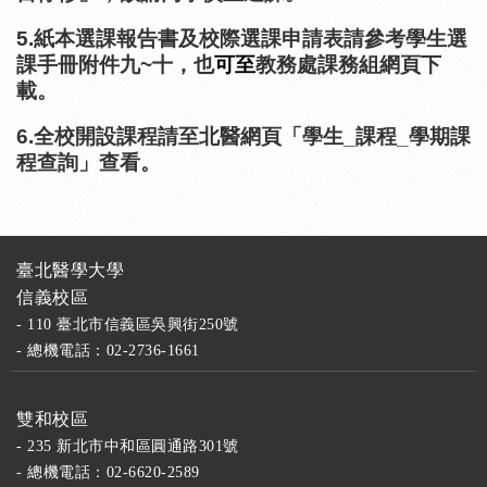
5.
紙本選課報告書及校際選課申請表請參考學生選
課手冊附件九
~十
，也
可至
教務處課務組網頁下
載。
6.全校開設課程請至北醫網頁「學生
_
課程
_
學期課
程查詢」查看。
臺北醫學大學
信義校區
- 110 臺北市信義區吳興街250號
- 總機電話：02-2736-1661
雙和校區
- 235 新北市中和區圓通路301號
- 總機電話：02-6620-2589