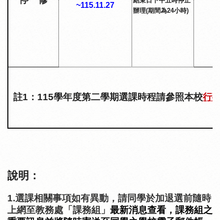
結束日下午五時停止
~115.11.27
辦理
(
期間為
24
小時
)
註
1
：
115
學年度第二學期選課時程請參照本校
行
說明：
1.選課相關事項如有異動，請同學於加退選前隨時
上網至教務處「課務組」
最新消息查看，課務組之