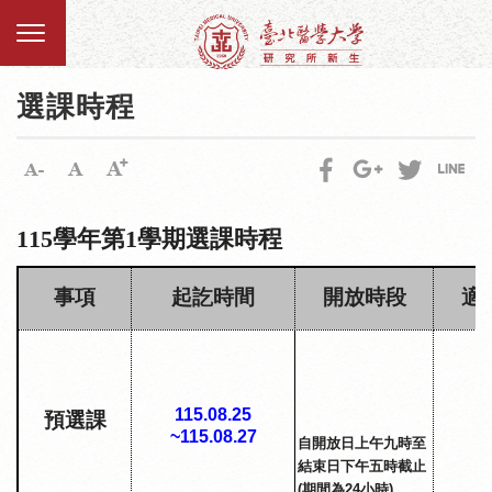
選課時程
115學年第1學期選課時程
事項
起訖時間
開放時段
適
115.08.25
預選課
新
~115.08.27
自開放日上午九時至
結束日下午五時截止
(
期間為
24
小時
)