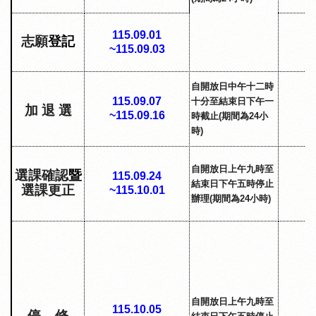
115.09.01
志願
登記
~115.09.03
自開放日中午十二時
115.09.07
十分至結束日下午一
加
退
選
~115.09.16
時截止
(
期間為
24
小
時
)
自開放日上午九時至
選課確認
暨
115.09.24
結束日下午五時停止
選課更正
~115.10.01
辦理
(
期間為
24
小時
)
自開放日上午九時至
115.10.05
停
修