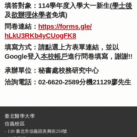
填答對象：
114
學年度入學大一新生
(
學士後
及
欲辦理休學者
免填
)
問卷連結：
https://forms.gle/
hLkU3RKb4yCUogFK8
填寫方式：請點選上方表單連結，並以
Google
登入
本校帳戶
進行問卷填寫，謝謝
!!
承辦單位：秘書處校務研究中心
洽詢電話：
02-6620-2589
分機
21129廖先生
臺北醫學大學
信義校區
- 110 臺北市信義區吳興街250號