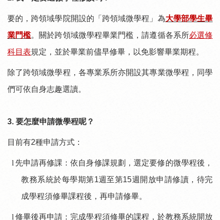
要的，跨領域學院開設的「跨領域微學程」為
大學部學生畢
業門檻
。關於跨領域微學程畢業門檻，請遵循各系所
必選修
科目表
規定，並於畢業前儘早修畢，以免影響畢業期程。
除了跨領域微學程，各專業系所亦開設其專業微學程，同學
們可依自身志趣選讀。
3.
要怎麼申請微學程呢？
目前有
2
種申請方式：
l
先申請再修課：依自身修課規劃，選定要修的微學程後，
教務系統於每學期第
1
週至第
15
週開放申請修讀，待完
成學程須修畢課程後，再申請修畢。
l
修畢後再申請：完成學程須修畢的課程，於教務系統開放