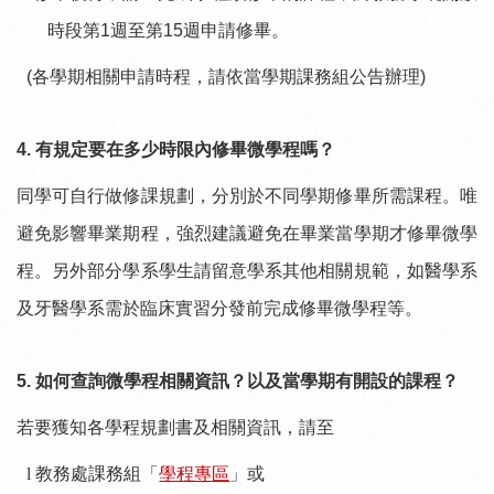
時段第
1
週至第
15
週申請修畢。
(
各學期相關申請時程，請依當學期課務組公告辦理
)
4.
有規定要在多少時限內修畢微學程嗎？
同學可自行做修課規劃，分別於不同學期修畢所需課程。唯
避免影響畢業期程，強烈建議避免在畢業當學期才修畢微學
程。另外部分學系學生請留意學系其他相關規範，如醫學系
及牙醫學系需於臨床實習分發前完成修畢微學程等。
5.
如何查詢微學程相關資訊？以及當學期有開設的課程？
若要獲知各學程規劃書及相關資訊，請至
l
教務處課務組「
學程專區
」或