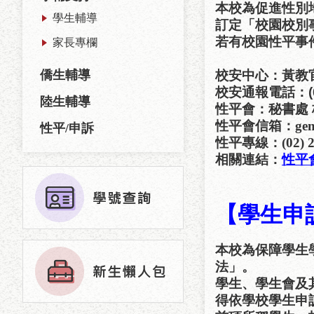
本校為促進性別
學生輔導
訂定「校園校別
若有校園性平事
家長專欄
僑生輔導
校安中心：黃教
校安通報電話：
陸生輔導
性平會：秘書處
性平會信箱：
ge
性平/申訴
性平專線：
(02) 
相關連結：
性平
【學生申
本校為保障學生
法」。
學生、學生會及
得依學校學生申