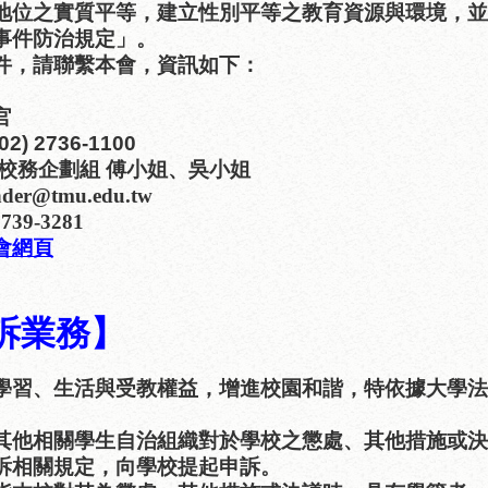
地位之實質平等，建立性別平等之教育資源與環境，並
事件防治規定」。
件，請聯繫本會，資訊如下：
官
(02) 2736-1100
 校務企劃組 傅小姐、吳小姐
nder@tmu.edu.tw
2739-3281
會網頁
訴業務】
學習、生活與受教權益，增進校園和諧，特依據大學法
其他相關學生自治組織對於學校之懲處、其他措施或決
訴相關規定，向學校提起申訴。