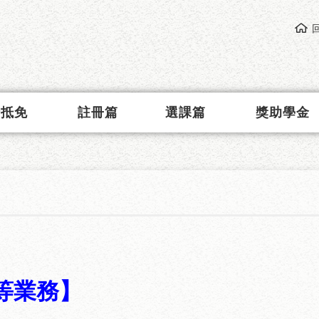
請抵免
註冊篇
選課篇
獎助學金
等業務】