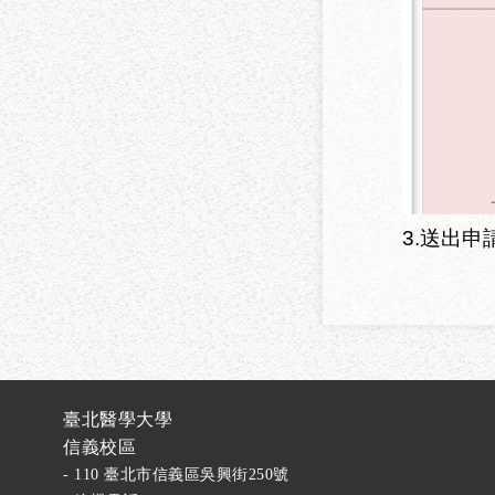
3.
送出申
臺北醫學大學
信義校區
- 110 臺北市信義區吳興街250號