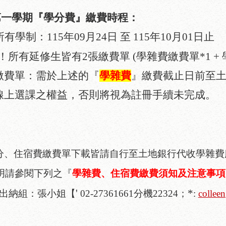
第一
學期『學分費』繳費時程：
所有學制：
115
年
09
月
24
日
至
115
年
10
月
01
日止
！所有延修生皆有
2
張繳費單
(
學雜費繳費單
*1 +
繳費單：需於上述的『
學雜費
』繳費截止日前至
線上選課之權益，否則將視為註冊手續未完成。
分、住宿費繳費單下載皆請自行至土地銀行代收學雜費
明請參閱下列之『
學雜費、住宿費繳費須知及注意事項
'
*
出納組：張小姐【
02-27361661
分機
22324
；
:
collee