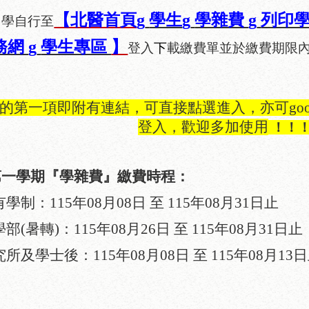
【北醫首頁
g
學生
g
學雜費
g
列印
同學自行至
務網
g
學生專區
】
登入
下
載繳費單並於繳費期限
的第一項即附有連結，可直接點選進入，亦可
go
登入，歡迎多加使用
！！
第一
學期『學雜費』繳費時程：
有學制：
115
年
08
月
08
日
至
115
年
08
月
31
日止
學部
(
暑轉
)
：
115
年
08
月
26
日
至
115
年
08
月
31
日止
究所及學士後：
115
年
08
月
08
日
至
115
年
08
月
13
日