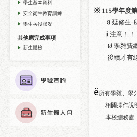
學生基本資料
※
115
學年度
安全衛生教育訓練
8
延修生
-
學生兵役狀況
i
注意！！
其他應完成事項
Ø
學雜費
新生體檢
後續才有
ë
所有學雜、學
相關操作說
本校總務處
-