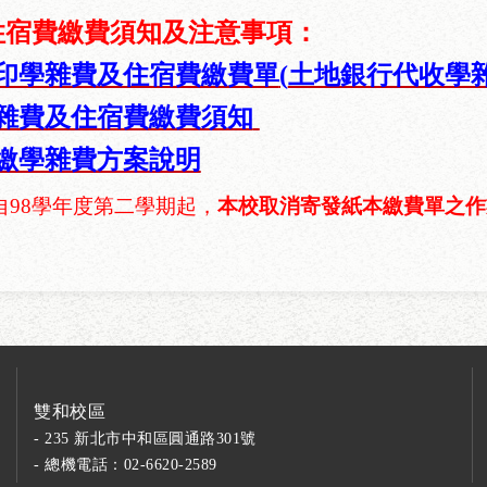
住宿費繳費須知及注意事項：
印學雜費及住宿費繳費單
(
土地銀行代收學
雜費及住宿費繳費須知
繳學雜費方案說明
自
98
學年度第二學期起，
本校取消寄發紙本繳費單之作
雙和校區
- 235 新北市中和區圓通路301號
- 總機電話：02-6620-2589