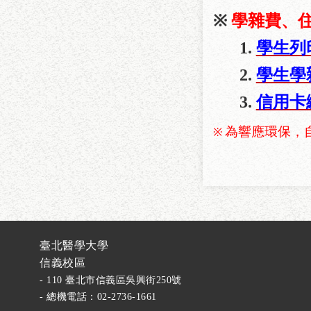
※
學雜費、
1.
學生列
2.
學生學
3.
信用卡
為響應環保，
※
臺北醫學大學
信義校區
- 110 臺北市信義區吳興街250號
- 總機電話：02-2736-1661