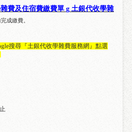
學雜費及住宿費繳費單
g
土銀代收學雜
內完成繳費。
ogle
搜尋『土銀代收學雜費服務網』點選
！
止