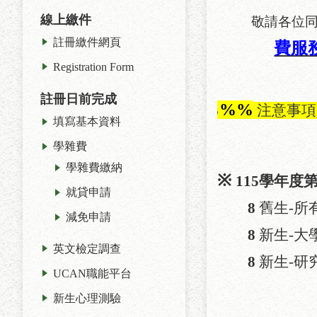
線上繳件
敬請各位
註冊繳件網頁
費服
Registration Form
註冊日前完成
%%%
注意事項
填寫基本資料
學雜費
學雜費繳納
※
115
學年度
就貸申請
8
舊生
-
所
減免申請
8
新生
-
大
英文檢定調查
8
新生
-
研
UCAN職能平台
新生心理測驗