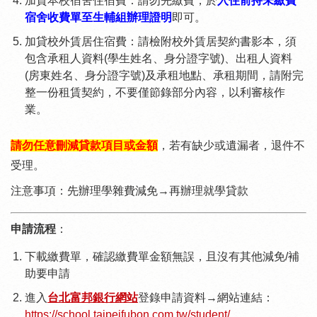
加貸本校宿舍住宿費：請勿先繳費，於
入住
前持未繳費
宿舍收費單至生輔組辦理證明
即可。
加貸校外賃居住宿費：請檢附校外賃居契約書影本，須
包含承租人資料(學生姓名、身分證字號)、出租人資料
(房東姓名、身分證字號)及承租地點、承租期間，請附完
整一份租賃契約，不要僅節錄部分內容，以利審核作
業。
請勿任意刪減貸款項目或金額
，若有缺少或遺漏者，退件不
受理。
注意事項：先辦理學雜費減免→再辦理就學貸款
申請流程
：
下載繳費單，確認繳費單金額無誤，且沒有其他減免/補
助要申請
進入
台北富邦銀行網站
登錄申請資料→網站連結：
https://school.taipeifubon.com.tw/student/