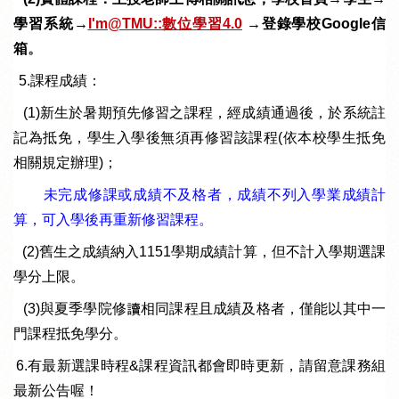
學習系統→
I'm@TMU::數位學習4.0
→登錄學校Google信
箱
。
4. 5.
課程成績：
(1)
新生於暑期預先修習之課程，經成績通過後，於系統註
記為抵免，學生入學後無須再修習該課程
(
依本校學生抵免
相關規定辦理
)；
未完成修課或成績不及格者，成績不列入學業成績計
算，可入學後再重新修習課程。
(2)
舊生之成績納入
1151
學期成績計算，但不計入學期選課
學分上限。
(3)
與夏季學院修讀相同課程且成績及格者，僅能以其中一
門課程抵免學分。
5. 6.
有最新選課時程
&
課程資訊都會即時更新，請留意課務組
最新公告喔！