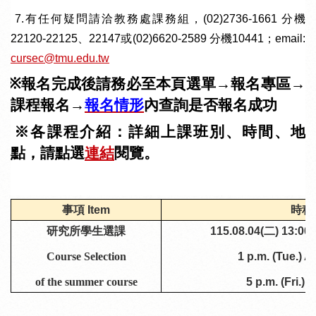
6. 7.
有任何疑問請洽教務處課務組，
(02)2736-1661
分機
2
2120-22125、22147或
(02)6620-2589
分機
10441
；
email:
cursec@tmu.edu.tw
※
報名
完成後請務必至本頁選單→報名專區→
課程報名→
報名情形
內查詢是否報名成功
※各課程介紹
：
詳細上課班別、時間、地
點，請點選
連結
閱覽。
事項 Item
時程 
研究所學生選課
115.08.04(二
) 13:00
Course Selection
1 p.m. (Tue.) 
of the summer course
5 p.m. (Fri.)