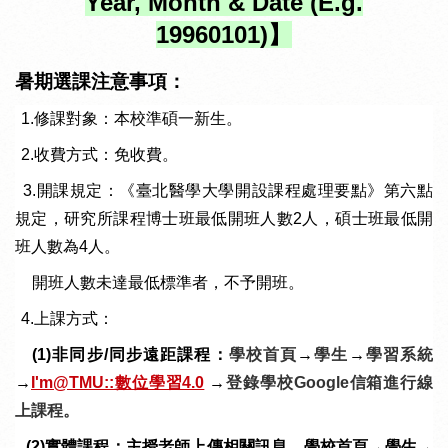
Year, Month & Date (E.g.
19960101)
】
暑期選課注意事項：
1. 1.
修課對象：本校準碩一新生
。
2. 2.
收費方式：免收費。
3. 3.
開課規定：《臺北醫學大學開設課程處理要點》第六點
規定，研究所課程博士班最低開班人數2人，碩士班最低開
班人數為4人。
開班人數未達最低標準者，不予開班。
4. 4.上課方式：
(1)非同步/同步遠距課程：
學校首頁
→
學生
→
學習系統
→
I'm@TMU::數位學習4.0
→
登錄學校Google信箱進行線
上課程。
(2)實體課程
：主授老師上傳相關訊息，學校首頁→學生→