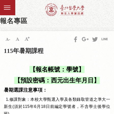
報名專區
115年暑期課程
【報名帳號：學號】
【預設密碼：西元出生年月日】
暑期選課注意事項：
1. 1.
修課對象：本校大學甄選入學及各類錄取管道之準大一
新生
(
須於
115
年
6
月
18
日前編定學號者，不含學士後學位
班
)
。