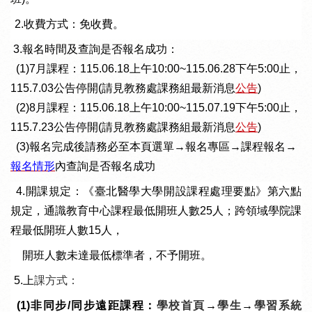
2. 2.
收費方式：免收費。
3.
報名時間及查詢是否報名成功：
(1)7
月課程：
115.06.18
上午
10:00~115.06.28
下午
5:00
止，
115.7.03
公告停開(請見教務處課務組最新消息
公告
)
(2)8
月課程：
115.06.18
上午
10:00~115.07.19
下午
5:00
止，
115.7.23
公告停開(請見教務處課務組最新消息
公告
)
(3)報名
完成後請務必至本頁選單→報名專區→課程報名→
報名情形
內查詢是否報名成功
3. 4.
開課規定：《臺北醫學大學開設課程處理要點》第六點
規定，通識教育中心課程最低開班人數
25
人；跨領域學院課
程最低開班人數
15
人，
開班人數未達最低標準者，不予開班。
5.
上
課方式：
(1)非同步/同步遠距課程：
學校首頁
→
學生
→
學習系統