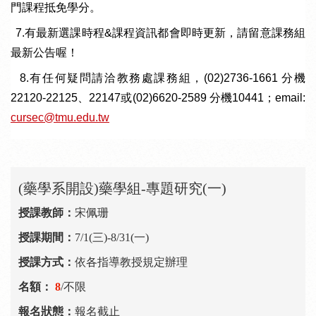
門課程抵免學分。
5. 7.
有最新選課時程
&
課程資訊都會即時更新，請留意課務組
最新公告喔！
6 8.
有任何疑問請洽教務處課務組，
(02)2736-1661
分機
2
2120-22125、22147或
(02)6620-2589
分機
10441
；
email:
cursec@tmu.edu.tw
(藥學系開設)藥學組-專題研究(一)
宋佩珊
7/1(三)-8/31(一)
依各指導教授規定辦理
8
/不限
報名截止