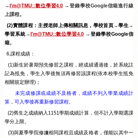
→
I'm@TMU::數位學習4.0
→
登錄學校Google信箱進行線
上課程。
(2)實體課程
：主授老師上傳相關訊息，學校首頁→學生→
學習系統→
I'm@TMU::數位學習4.0
→登錄學校Google信
箱
。
4. 6.
課程成績：
(1)
新生於暑期預先修習之課程，經成績通過後，於系統註
記為抵免，學生入學後無須再修習該課程
(
依本校學生抵免
相關規定辦理
)；
未完成修課或成績不及格者，成績不列入學業成績計
算，可入學後再重新修習課程。
(2)
舊生之成績納入
1151
學期成績計算，但不計入學期選課
學分上限。
(3)
與夏季學院修讀相同課程且成績及格者，僅能以其中一