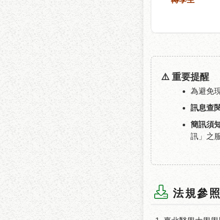
⚠️ 重要提醒
為避免
訊息查
簡訊須
訊」之
法規參