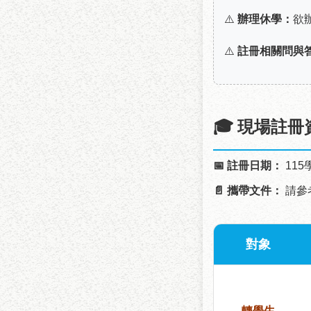
⚠️
辦理休學：
欲
⚠️
註冊相關問與
🎓 現場註冊
📅 註冊日期：
115
📄 攜帶文件：
請參
對象
轉學生