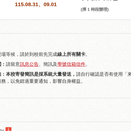
115.08.31、09.01
(擇 1 時段辦理)
現場等候，請於到校前先完成
線上所有關卡
。
閱：
請留意
訊息公告
、簡訊及
學號信箱信件
。
知：本校寄發簡訊是採系統大量發送，
請自行確認是否有使用「來
服務，以免錯過重要通知，影響自身權益。
照