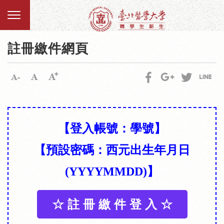
註冊繳件網頁
【登入帳號：學號】
【預設密碼：西元出生年月日
(YYYYMMDD)】
☆ 註 冊 繳 件 登 入 ☆